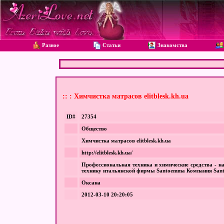
Разное
Статьи
Знакомства
:: : Химчистка матрасов elitblesk.kh.ua
ID#
27354
Общество
Химчистка матрасов elitblesk.kh.ua
http://elitblesk.kh.ua/
Профессиональная техника и химические средства - 
технику итальянской фирмы Santoemma Компания Sant
Оксана
2012-03-10 20:20:05