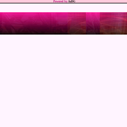
Powered by
AzDG