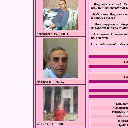
-
Поделись ссылкой
. С
анкеты и др, используя Ва
-
RSS лента.
Подписка на
о новых анкетах
-
Двигающиеся сообще
добавлена в число кнопо
Fellcatcher, 45, : 0.004
-
Ajax меню.
Главное ме
всех частей.
Пожалуйста
сообщайте
о
LA
LA
cefakew, 64, : 0.003
Render20
dianarenter
PONIMAYU
Fellcatch
Hacksm
A9Z6B3, 63, : 0.003
olga198