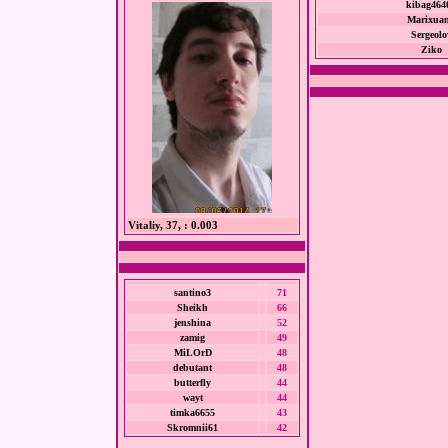
kibag464
Marixua
Sergeolo
Ziko
Vitaliy, 37, : 0.003
santino3
71
Sheikh
66
jenshina
52
zamig
49
MiLOrD
48
debutant
48
butterfly
44
wayt
44
timka6655
43
Skromnii61
42