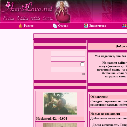
Разное
Статьи
Знакомства
Добро 
Мы надеемся, что Вы 
На нашем сайте 
замуж(женились). У
почтовый ящик - со
Особенно, если В
[]
[]
загрузить сво
Обновление
Сегодня произошло оч
некоторые разделы сайта
Новые возможности
Добавлены несколько н
Hacksmud, 42, : 0.004
-
Доска активности
. Теп