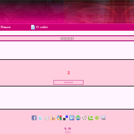
Пикап
О сайте
|
|
|
|
|
|
|
|
|
2
0, 16
|
|
|
|