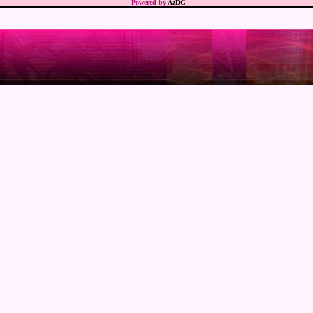
Powered by
AzDG