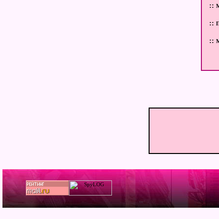
::
М
::
::