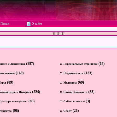
Пикап
О сайте
|
|
|
|
|
|
|
|
|
(887)
::
(15)
изнес и Экономика
Персональные странички
(160)
::
(133)
азвлечение
Недвижимость
(89)
::
(69)
Игры
Медицина
(224)
::
(38)
омпьютеры и Интернет
Сайты Знакомств
(89)
::
(3)
ультура и искусство
Сайты о пикапе
(96)
::
(26)
Общество
Спорт