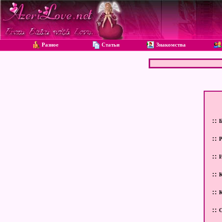
Разное
Статьи
Знакомства
::
Б
::
Р
::
::
К
::
К
::