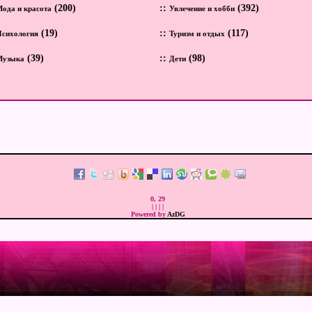
(200)
::
(392)
ода и красота
Увлечение и хобби
(19)
::
(117)
Психология
Туризм и отдых
(39)
::
(98)
Музыка
Дети
0, 29
|
|
|
|
Powered by
AzDG