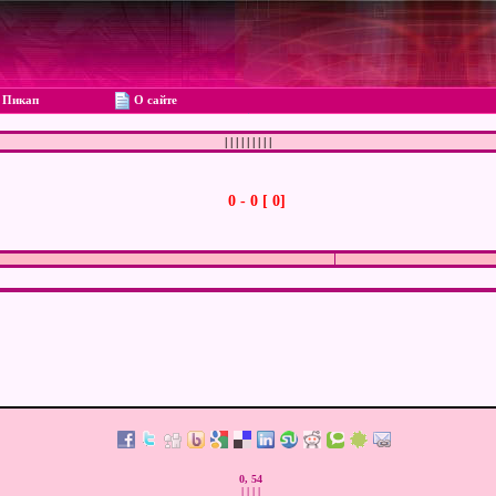
Пикап
О сайте
|
|
|
|
|
|
|
|
|
0 - 0 [ 0]
0, 54
|
|
|
|