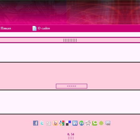
Пикап
О сайте
|
|
|
|
|
|
|
|
|
0, 54
|
|
|
|