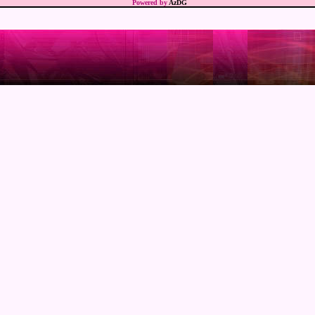
Powered by
AzDG