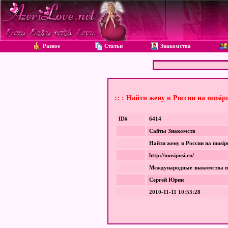
Разное
Статьи
Знакомства
:: : Найти жену в России на musip
ID#
6414
Сайты Знакомств
Найти жену в России на musipu
http://musipusi.ru/
Международные знакомства mu
Сергей Юрин
2010-11-11 10:53:28