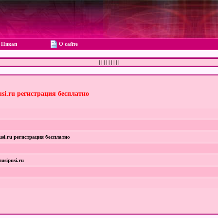
Пикап
О сайте
|
|
|
|
|
|
|
|
|
usi.ru регистрация бесплатно
si.ru регистрация бесплатно
sipusi.ru