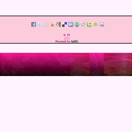
0, 19
|
|
|
|
Powered by
AzDG