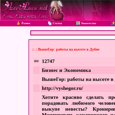
Разное
Статьи
Знакомства
:: : ВышеГор: работы на высоте в Дубне
12747
ID#
Бизнес и Экономика
ВышеГор: работы на высоте в
http://vyshegor.ru/
Хотите красиво сделать п
порадовать любимого челов
выкупе невесты? Крониро
Монтировать кондиционер и