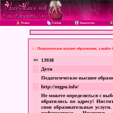
Разное
Статьи
Знакомства
:: : Педагогическое высшее образование, узнайте 
13938
ID#
Дети
Педагогическое высшее образо
http://mgpu.info/
Не можете определиться с выб
обратились по адресу! Инсти
свои образовательные услуги
информатики. Институт 