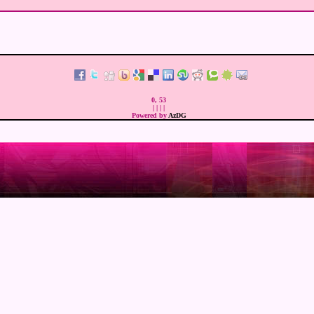
0, 53
|
|
|
|
Powered by
AzDG