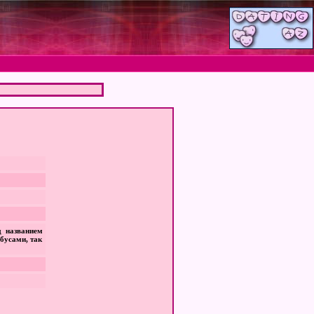
д названием
бусами, так