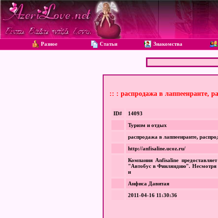
Разное
Статьи
Знакомства
:: : распродажа в лаппеенранте, 
ID#
14093
Туризм и отдых
распродажа в лаппеенранте, распро
http://anfisaline.ucoz.ru/
Компания Anfisaline предоставляе
"Автобус в Финляндию". Несмотря 
и
Анфиса Давитая
2011-04-16 11:30:36