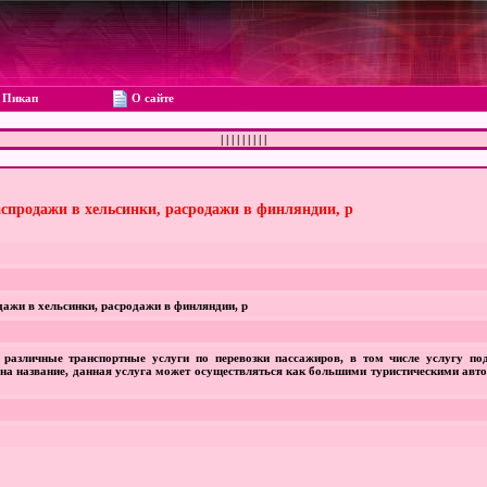
Пикап
О сайте
|
|
|
|
|
|
|
|
|
распродажи в хельсинки, расродажи в финляндии, р
дажи в хельсинки, расродажи в финляндии, р
т различные транспортные услуги по перевозки пассажиров, в том числе услугу по
на название, данная услуга может осуществляться как большими туристическими авто