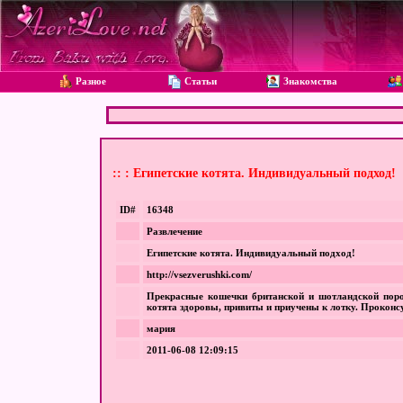
Разное
Статьи
Знакомства
:: : Египетские котята. Индивидуальный подход!
ID#
16348
Развлечение
Египетские котята. Индивидуальный подход!
http://vsezverushki.com/
Прекрасные кошечки британской и шотландской пор
котята здоровы, привиты и приучены к лотку. Прокон
мария
2011-06-08 12:09:15