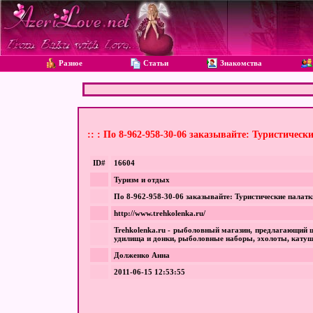
Разное
Статьи
Знакомства
:: : По 8-962-958-30-06 заказывайте: Туристическ
ID#
16604
Туризм и отдых
По 8-962-958-30-06 заказывайте: Туристические палатк
http://www.trehkolenka.ru/
Trehkolenka.ru - рыболовный магазин, предлагающий 
удилища и донки, рыболовные наборы, эхолоты, катуш
Долженко Анна
2011-06-15 12:53:55