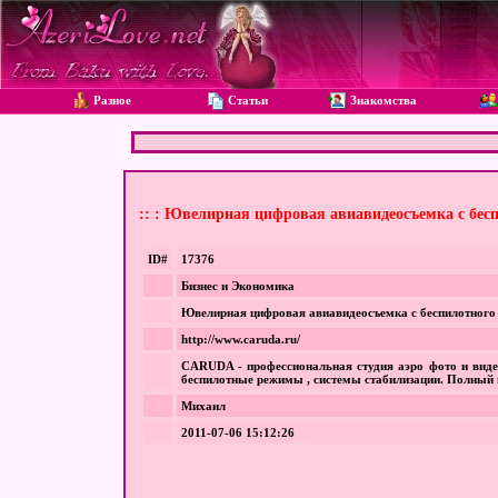
Разное
Статьи
Знакомства
:: : Ювелирная цифровая авиавидеосъемка с бес
ID#
17376
Бизнес и Экономика
Ювелирная цифровая авиавидеосъемка с беспилотного
http://www.caruda.ru/
CARUDA - профессиональная студия аэро фото и виде
беспилотные режимы , системы стабилизации. Полный ц
Михаил
2011-07-06 15:12:26