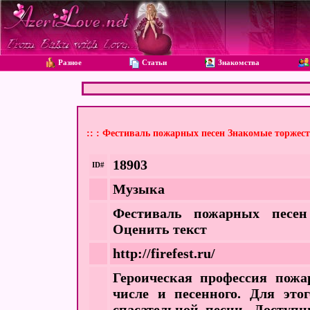
Разное
Статьи
Знакомства
:: : Фестиваль пожарных песен Знакомые торжес
18903
ID#
Музыка
Фестиваль пожарных песе
Оценить текст
http://firefest.ru/
Героическая профессия пожар
числе и песенного. Для эт
спасательной песни. Доступн