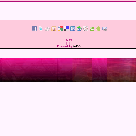
0, 60
|
|
|
|
Powered by
AzDG