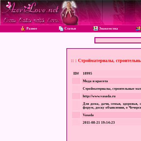
Разное
Статьи
Знакомства
:: : Стройматериалы, строительны
ID#
18995
Мода и красота
Стройматериалы, строительные мат
http://www.vasada.ru
Для дома, дачи, семьи, здоровья,
форум, доску объявления, о Чечерск
Vasada
2011-08-21 19:14:23