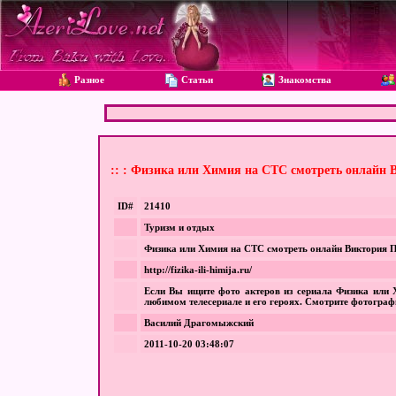
Разное
Статьи
Знакомства
:: : Физика или Химия на СТС смотреть онлайн 
ID#
21410
Туризм и отдых
Физика или Химия на СТС смотреть онлайн Виктория П
http://fizika-ili-himija.ru/
Если Вы ищите фото актеров из сериала Физика или 
любимом телесериале и его героях. Смотрите фотографи
Василий Драгомыжский
2011-10-20 03:48:07