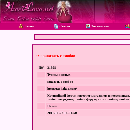
Разное
Статьи
Знакомства
:: : заказать с таобао
ID#
21698
Туризм и отдых
заказать с таобао
http://taokakao.com/
Крупнейший форум интернет-магазинов и посредников, ш
таобао посредник, таобао форум, китай таобао, таобао
Павел
2011-10-27 14:01:50