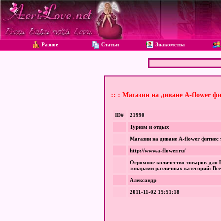
Разное
Статьи
Знакомства
:: : Магазин на диване A-flower ф
ID#
21990
Туризм и отдых
Магазин на диване A-flower фитнес 
http://www.a-flower.ru/
Огромное количество товаров для В
товарами различных категорий: Все
Александр
2011-11-02 15:51:18