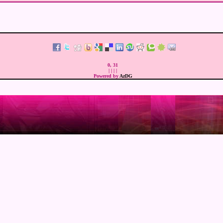
0, 31
|
|
|
|
Powered by
AzDG