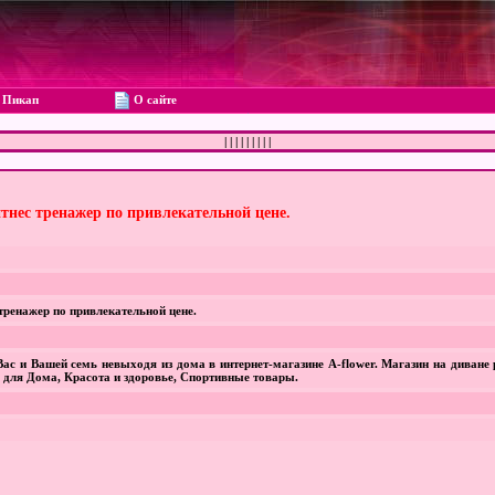
Пикап
О сайте
|
|
|
|
|
|
|
|
|
итнес тренажер по привлекательной цене.
тренажер по привлекательной цене.
ас и Вашей семь невыходя из дома в интернет-магазине А-flower. Магазин на диване 
 для Дома, Красота и здоровье, Спортивные товары.