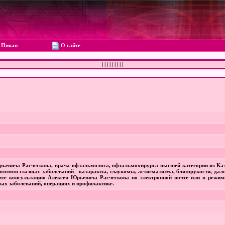
Пикап
О сайте
|
|
|
|
|
|
|
|
|
 Юрьевича Расческова, врача-офтальмолога, офтальмохирурга высшей категории из Каз
птомов глазных заболеваний - катаракты, глаукомы, астигматизма, близорукости, даль
чите консультацию Алексея Юрьевича Расческова по электронной почте или в режим
ых заболеваний, операциях и профилактике.