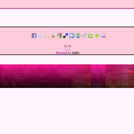
0, 53
|
|
|
|
Powered by
AzDG