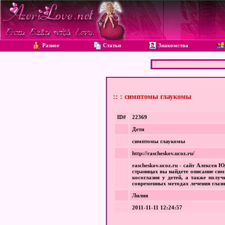
Разное
Статьи
Знакомства
:: : симптомы глаукомы
ID#
22369
Дети
симптомы глаукомы
http://rascheskov.ucoz.ru/
rascheskov.ucoz.ru - сайт Алексея
страницах вы найдете описание сим
косоглазия у детей, а также полу
современных методах лечения глазн
Лилия
2011-11-11 12:24:57