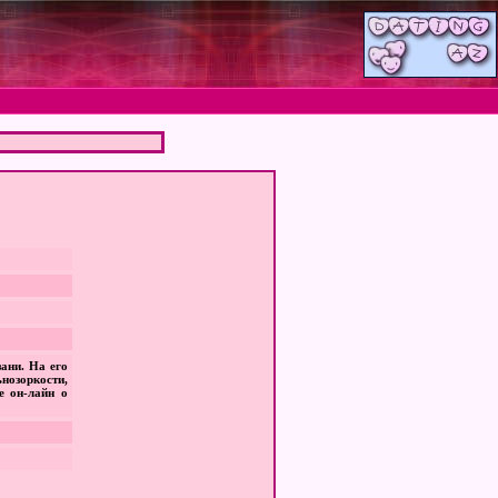
ани. На его
нозоркости,
е он-лайн о