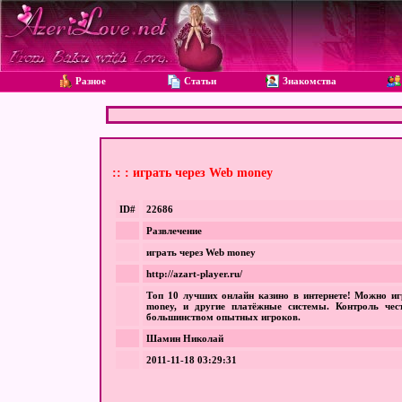
Разное
Статьи
Знакомства
:: : играть через Web money
ID#
22686
Развлечение
играть через Web money
http://azart-player.ru/
Топ 10 лучших онлайн казино в интернете! Можно иг
money, и другие платёжные системы. Контроль чес
большинством опытных игроков.
Шамин Николай
2011-11-18 03:29:31