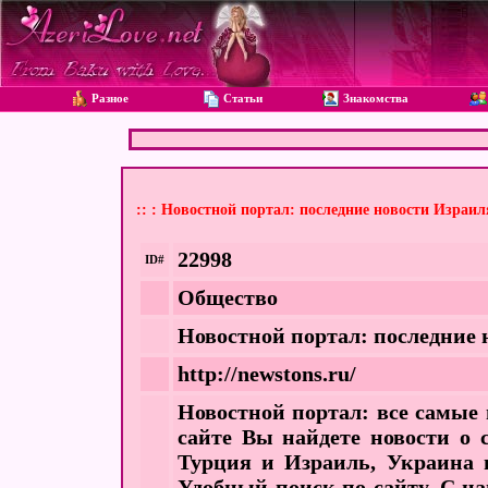
Разное
Статьи
Знакомства
:: : Новостной портал: последние новости Израил
22998
ID#
Общество
Новостной портал: последние н
http://newstons.ru/
Новостной портал: все самые 
сайте Вы найдете новости о 
Турция и Израиль, Украина 
Удобный поиск по сайту. С на