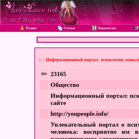
Разное
Статьи
Знакомства
:: : Информационный портал: психология социаль
23165
ID#
Общество
Информационный портал: псих
сайте
http://youpeople.info/
Увлекательный портал о псих
человека: восприятие им 
рассматривание сложившихся 