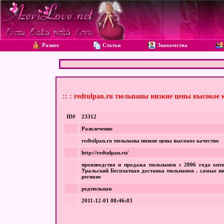
Разное
Статьи
Знакомства
:: : redtulpan.ru тюльпаны низкие цены высокое 
ID#
23312
Развлечение
redtulpan.ru тюльпаны низкие цены высокое качество
http://redtulpan.ru/
производство и продажа тюльпанов с 2006 года опт
Уральский Бесплатная доставка тюльпанов . самые н
регионе
редтюльпан
2011-12-01 08:46:03