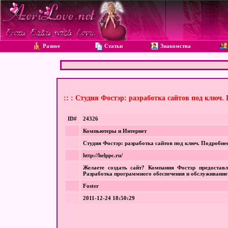
Разное
Статьи
Знакомства
:: : Студия Фостэр: разработка сайтов под ключ. 
ID#
24326
Компьютеры и Интернет
Студия Фостэр: разработка сайтов под ключ. Подробнее
http://helppc.ru/
Желаете создать сайт? Компания Фостэр предостав
Разработка программного обеспечения и обслуживание и
Foster
2011-12-24 18:50:29