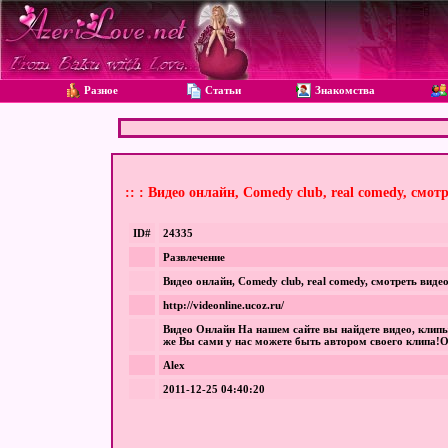
Разное
Статьи
Знакомства
:: : Видео онлайн, Comedy club, real comedy, смот
ID#
24335
Развлечение
Видео онлайн, Comedy club, real comedy, смотреть виде
http://videonline.ucoz.ru/
Видео Онлайн На нашем сайте вы найдете видео, клипы,
же Вы сами у нас можете быть автором своего клипа!О
Alex
2011-12-25 04:40:20