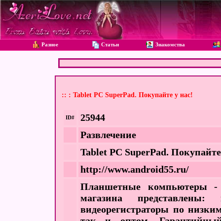
Разное
Статьи
Знакомства
:: : Tablet PC SuperPad. Покупайте у нас!
25944
ID#
Развлечение
Tablet PC SuperPad. Покупайте
http://www.android55.ru/
Планшетные компьютеры - A
магазина представлены:
видеорегистраторы по низким
так и оптом. Гарантийн