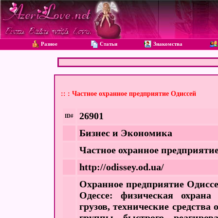
Разное
Статьи
Знакомства
:: : Частное охранное предприятие Одиссей
26901
ID#
Бизнес и Экономика
Частное охранное предприяти
http://odissey.od.ua/
Охранное предприятие Одиссе
Одессе: физическая охрана 
грузов, технические средства
группы быстрого реагиров