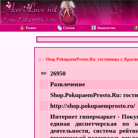
Разное
Статьи
Знакомства
:: : Shop.PokupaemProsto.Ru: гостиницы г. Красн
26950
ID#
Развлечение
Shop.PokupaemProsto.Ru: гост
http://shop.pokupaemprosto.ru/
Интернет гипермаркет - Поку
единая диспетчерская по з
деятельности, система рейти
технической поддержки, рекл