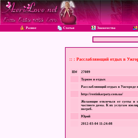
Разное
Статьи
Знакомства
:: : Расслабляющий отдых в Ужгор
ID#
27089
Туризм и отдых
Расслабляющий отдых в Ужгороде в
http://restinkarpaty.com.ua/
Желающие отвлечься от суеты и ш
частного дома. К их услугам изоли
погреб.
Юрий
2012-03-04 11:24:08