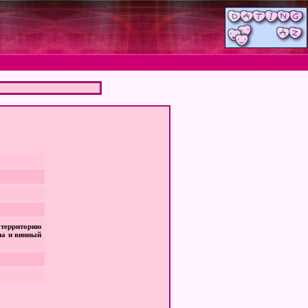
 территорию
на и винный