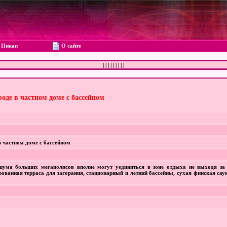
Пикап
О сайте
|
|
|
|
|
|
|
|
|
оде в частном доме с бассейном
 частном доме с бассейном
ума больших мегаполисов вполне могут уединиться в зоне отдыха не выходя за
рованная терраса для загорания, стационарный и летний бассейны, сухая финская сау