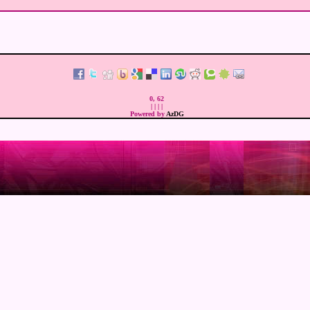
0, 62
|
|
|
|
Powered by
AzDG