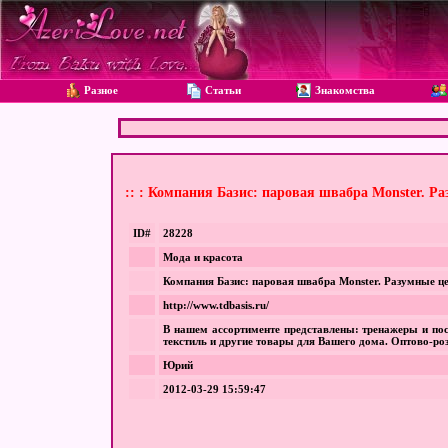
Разное
Статьи
Знакомства
:: : Компания Базис: паровая швабра Monster. Р
ID#
28228
Мода и красота
Компания Базис: паровая швабра Monster. Разумные ц
http://www.tdbasis.ru/
В нашем ассортименте представлены: тренажеры и пос
текстиль и другие товары для Вашего дома. Оптово-роз
Юрий
2012-03-29 15:59:47