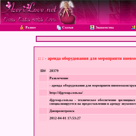
Разное
Статьи
Знакомства
:: : - аренда оборудования для мероприяти пнев
ID#
28379
Развлечение
- аренда оборудования для мероприяти пневмоконстру
http://djgroup.com.ua/
djgroup.com.ua - техническое обеспечение зрелищны
специализируется на предоставлении в аренду звуковог
Днепропетровск
2012-04-01 17:53:27