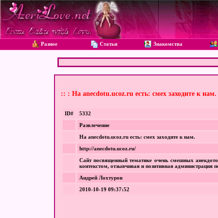
Разное
Статьи
Знакомства
:: : На anecdotu.ucoz.ru есть: смех заходите к нам.
ID#
5332
Развлечение
На anecdotu.ucoz.ru есть: смех заходите к нам.
http://anecdotu.ucoz.ru/
Сайт посвященный тематике очень смешных анекдотов
контекстом, отзывчивая и позитивная администрация п
Андрей Лохтуров
2010-10-19 09:37:52