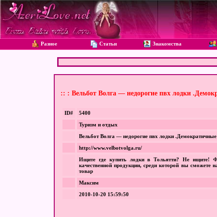
Разное
Статьи
Знакомства
:: : Вельбот Волга — недорогие пвх лодки .Демо
ID#
5400
Туризм и отдых
Вельбот Волга — недорогие пвх лодки .Демократичные
http://www.velbotvolga.ru/
Ищите где купить лодки в Тольятти? Не ищите! 
качественной продукции, среди которой вы сможете 
товар
Максим
2010-10-20 15:59:50