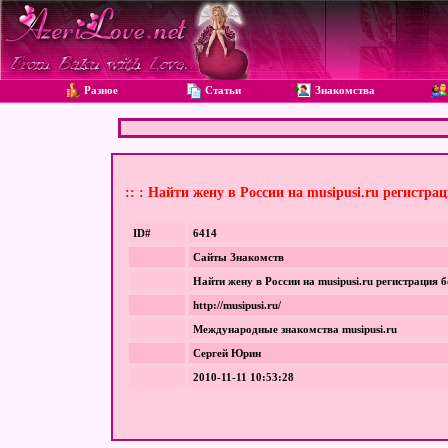
Разное
Статьи
Знакомства
:: : Найти жену в России на musipusi.ru регистра
ID#
6414
Сайты Знакомств
Найти жену в России на musipusi.ru регистрация 
http://musipusi.ru/
Международные знакомства musipusi.ru
Сергей Юрин
2010-11-11 10:53:28