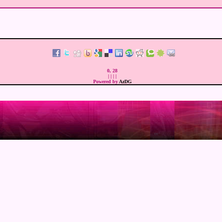
0, 28
|
|
|
|
Powered by
AzDG