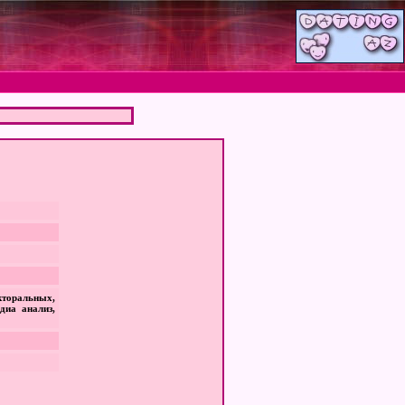
кторальных,
диа анализ,