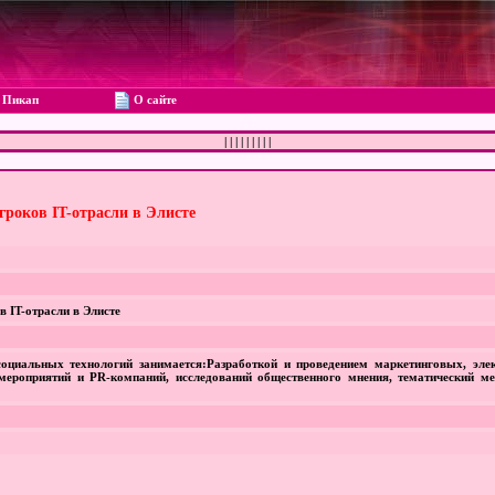
Пикап
О сайте
|
|
|
|
|
|
|
|
|
игроков IT-отрасли в Элисте
 IT-отрасли в Элисте
циальных технологий занимается:Разработкой и проведением маркетинговых, эле
мероприятий и PR-компаний, исследований общественного мнения, тематический ме