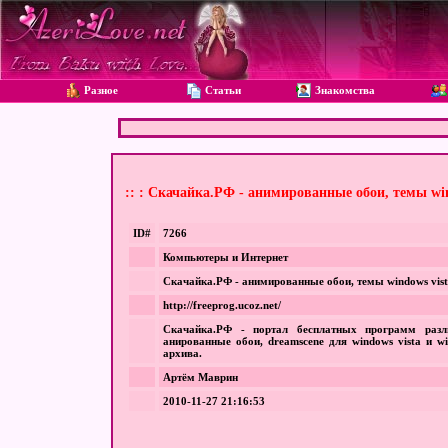
Разное
Статьи
Знакомства
:: : Скачайка.РФ - анимированные обои, темы win
ID#
7266
Компьютеры и Интернет
Скачайка.РФ - анимированные обои, темы windows vist
http://freeprog.ucoz.net/
Скачайка.РФ - портал бесплатных программ разл
анированные обои, dreamscene для windows vista и 
архива.
Артём Маврин
2010-11-27 21:16:53