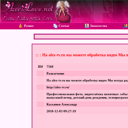
Разное
Статьи
Знакомства
:: : На alex-tv.ru вы можете обработка видео Мы
ID#
7560
Развлечение
На alex-tv.ru вы можете обработка видео Мы всегда р
http://alex-tv.ru/
Профессиональная фото, видеосъёмка памятных событи
выпускной вечер, детский день рождения, телепрогра
Касьянов Александр
2010-12-03 09:27:19