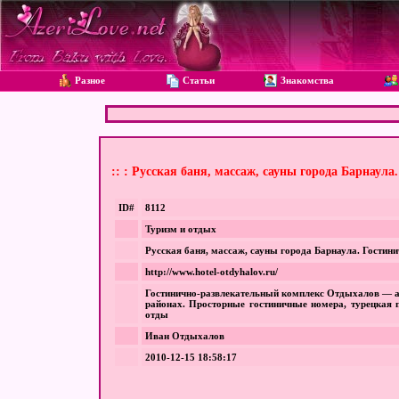
Разное
Статьи
Знакомства
:: : Русская баня, массаж, сауны города Барнаул
ID#
8112
Туризм и отдых
Русская баня, массаж, сауны города Барнаула. Гостин
http://www.hotel-otdyhalov.ru/
Гостинично-развлекательный комплекс Отдыхалов — а
районах. Просторные гостиничные номера, турецкая п
отды
Иван Отдыхалов
2010-12-15 18:58:17