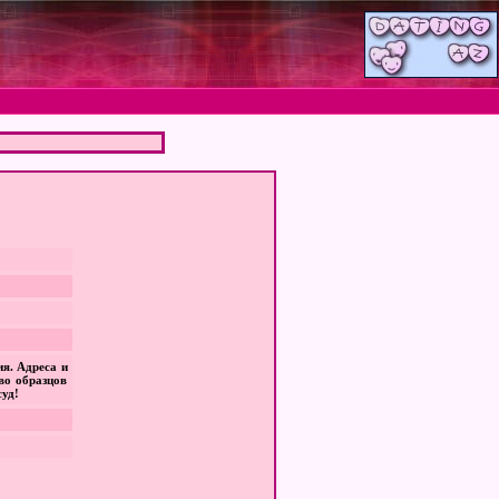
ия. Адреса и
во образцов
суд!