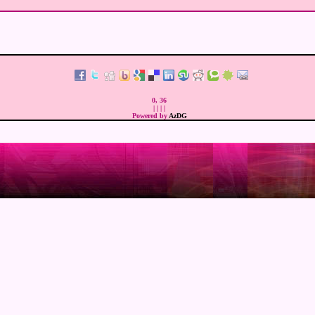
0, 36
|
|
|
|
Powered by
AzDG