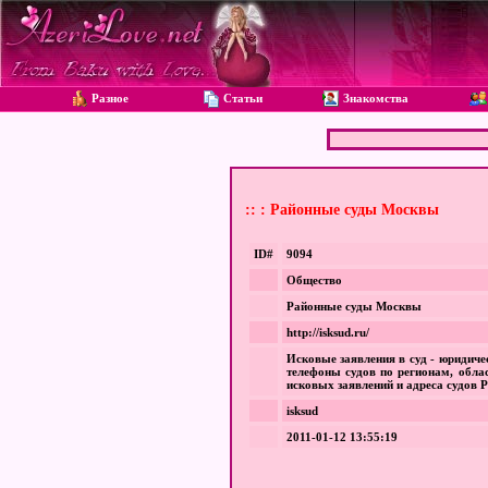
Разное
Статьи
Знакомства
:: : Районные суды Москвы
ID#
9094
Общество
Районные суды Москвы
http://isksud.ru/
Исковые заявления в суд - юридиче
телефоны судов по регионам, обла
исковых заявлений и адреса судов Р
isksud
2011-01-12 13:55:19