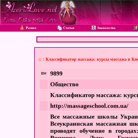
Разное
Статьи
Знакомства
:: : Классификатор массажа: курсы массажа в Ки
9899
ID#
Общество
Классификатор массажа: курс
http://massageschool.com.ua/
Все массажные школы Украи
Всеукраинская массажная ш
проводят обучение в городах
Винница, Луцк. Госуд