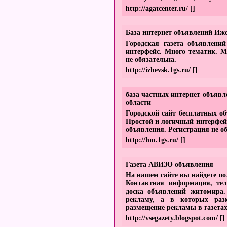
http://agatcenter.ru/
[]
База интернет объявлений Иж
Городская газета объявлени
интерфейс. Много тематик. М
не обязательна.
http://izhevsk.1gs.ru/
[]
база частных интернет объяв
области
Городской сайт бесплатных о
Простой и логичный интерфей
объявления. Регистрация не о
http://hm.1gs.ru/
[]
Газета АВИЗО объявления
На нашем сайте вы найдете п
Контактная информация, тел
доска объявлений житомира.
рекламу, а в которых раз
размещение рекламы в газета
http://vsegazety.blogspot.com/
[]