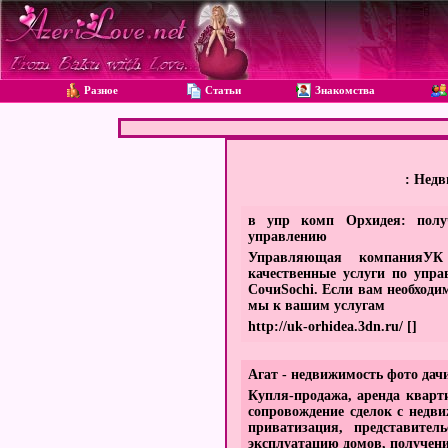
Разное
Статьи
Знакомства
: Недв
в упр комп Орхидея: полу
управлению
Управляющая компанияУК О
качественные услуги по упр
СочиSochi. Если вам необходи
мы к вашим услугам
http://uk-orhidea.3dn.ru/
[]
Агат - недвижимость фото дач
Купля-продажа, аренда кварт
сопровождение сделок с недв
приватизация, представите
эксплуатацию домов, получен