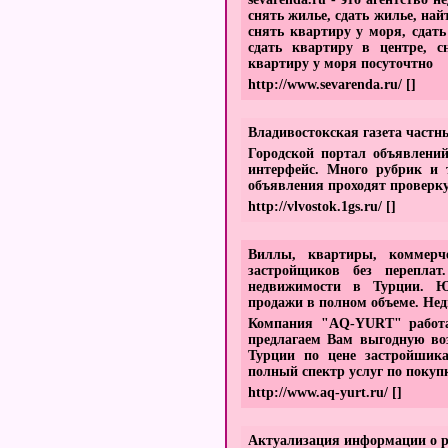
снять жилье, сдать жилье, най
снять квартиру у моря, сдать
сдать квартиру в центре, с
квартиру у моря посуточтно
http://www.sevarenda.ru/
[]
Владивостокская газета частн
Городской портал объявлени
интерфейс. Много рубрик и 
объявления проходят проверку
http://vlvostok.1gs.ru/
[]
Виллы, квартиры, коммерч
застройщиков без переплат
недвижимости в Турции. Юр
продажи в полном объеме. Нед
Компания "AQ-YURT" работа
предлагаем Вам выгодную во
Турции по цене застройшик
полный спектр услуг по покуп
http://www.aq-yurt.ru/
[]
Актуализация информации о 