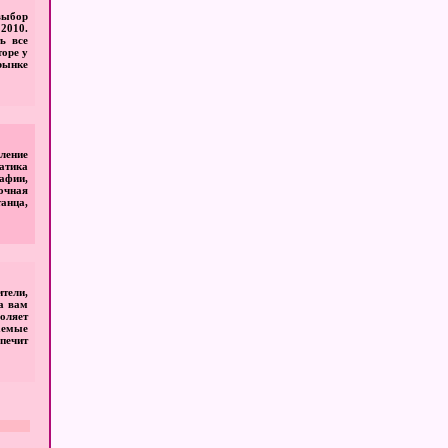
 выбор
2010.
ь все
торе у
рынке
ление
атика
афии,
очная
анца,
тели,
а вам
оляет
аемые
печит