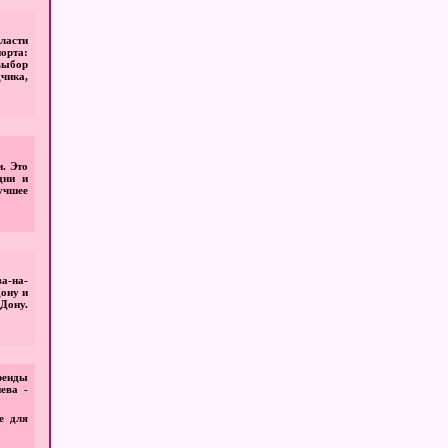
ласти
орта:
выбор
чика,
и. Это
дни и
учшее
а-на-
Дону и
Дону.
ренды
ева -
е для