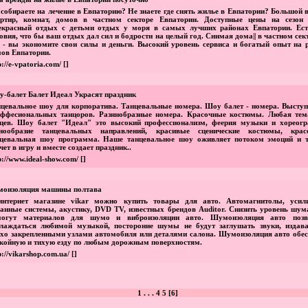
собираете на лечение в Евпаторию? Не знаете где снять жилье в Евпатории? Большой
артир, комнат, домов в частном секторе Евпатории. Доступные цены на сезон 
екрасный отдых с детьми отдых у моря в самых лучших районах Евпатории. Ест
овия, что бы ваш отдых дал сил и бодрости на целый год. Снимая дома|| в частном сек
 - вы экономите свои силы и деньги. Высокий уровень сервиса и богатый опыт на 
ов Евпатории.
p://e-vpatoria.com/
[]
-балет Балет Идеал Украсят праздник
цевальное шоу для корпоратива. Танцевальные номера. Шоу балет - номера. Выступ
оффесиональных танцоров. Разннобразные номера. Красочные костюмы. Любая тем
цев. Шоу балет "Идеал" это высокий профессионализм, феерия музыки и хореогр
знообразие танцевальных направлений, красивые сценические костюмы, крас
нцевальная шоу программа. Наше танцевальное шоу оживляет потоком эмоций и т
чет в игру и вместе создает праздник..
p://www.ideal-show.com/
[]
моизоляция машины полтава
интернет магазине vikar можно купить товары для авто. Автомагнитолы, усили
анные системы, акустику, DVD TV, известных брендов Auditor. Снизить уровень шум
могут материалов для шумо и виброизоляции авто. Шумоизоляция авто позв
слаждаться любимой музыкой, постороние шумы не будут заглушать звуки, издав
хо закрепленными узлами автомобиля или деталями салона. Шумоизоляция авто обес
койную и тихую езду по любым дорожным поверхностям.
p://vikarshop.com.ua/
[]
1
. . .
4
5
[
6
]