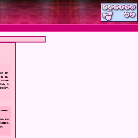
ия по
ги на
онные
ям, в
орфу,
дщины
чески
йонов
ос