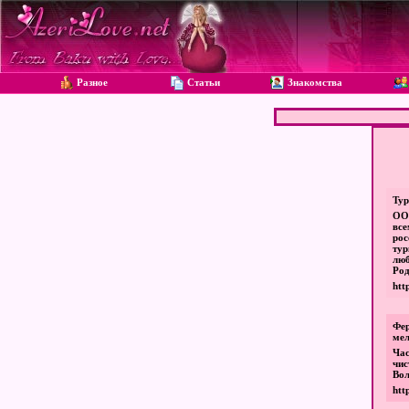
Разное
Статьи
Знакомства
Тур
ООО
вс
ро
тур
люб
Род
htt
Фер
ме
Час
чис
Вол
htt