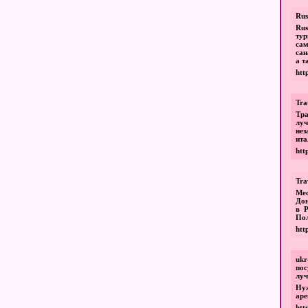
Rus
Rus
тур
сам
сан
а т
htt
Tra
Тра
лу
нез
ита
htt
Tra
Мес
Дон
в Р
Пол
htt
uk
пос
луч
Ну
аре
htt