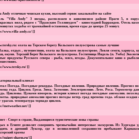
la Andy отличная чешская кухня, высокий сервис заказывайте на сайте
ель "Villa Andy" 3 звезды, расположен в живописном районе Праги 5, в окру
красных вилл, рядом с "Пражским Голливудом" - киностудией Баррандов. Отель нахо
 минутах ходьбы от трамвайной остановки, время езды до центра 25 минут.
p://www.villa-andy.cz/
[]
.tersky.ru: охота на Терском берегу Кольского полуострова самые лучшие
алка, отдых , путешествия, охота на Кольском полуострове. Ловля семги, хариуса, 
и, окуня. Терский Берег Кольского полуострова. Гоститница Индель (п. Умба) Эколог
тые продукты Русского севера - рыба, мясо, ягоды. Документальное кино о рыбол
ешествиях.
p://www.tersky.ru/
[]
ваториальный климат
тал Погода. Погодные рекорды. Погодные явления. Природные явления. Прогноз по
мена года. Циклон. Гроза. Зима. Затмение. Землетрясение. Лето. Роса. Термометр да
дь. Циклоны. Цунами изморозь. история климат погода погодные аномалии. похолод
меты. природные аномалии прогноз погоды ветер. град времена года. облако осадки 
г ураган. температура торнадо циклон.
p://metweather.net/
[]
пет - Спорт в стране, Выдающиеся туристические зоны страны
ых в Египте дозволят совершить чрезвычайно интересные экскурсии. Из Хургады у
ездить в древний Луксор, где в великолепной сохранности пребывают Карнакс
ксорский храмы
p://egipet-sharm.ru/
[]