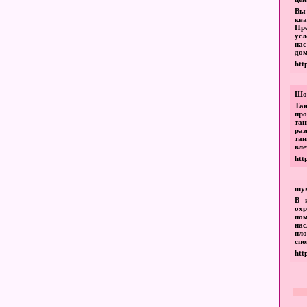
Вы 
кв
Пр
усл
нас
дом
htt
Шоу
Тан
пр
тан
ра
та
вле
htt
шу
В 
охр
по
на
пло
спо
htt