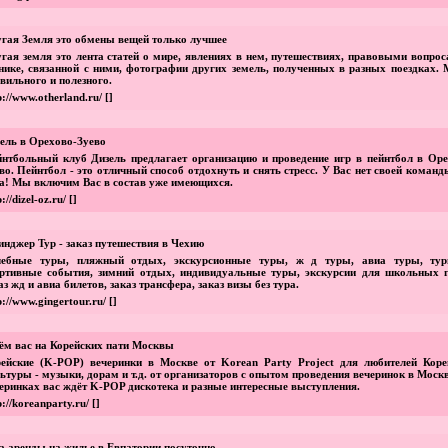
гая Земля это обмены вещей только лучшее
гая земля это лента статей о мире, явлениях в нем, путешествиях, правовыми вопро
нике, связанной с ними, фотографии других земель, полученных в разных поездках. 
вильного и полезного.
p://www.otherland.ru/
[]
ель в Орехово-Зуево
нтбольный клуб Дизель предлагает организацию и проведение игр в пейнтбол в Оре
во. Пейнтбол - это отличный способ отдохнуть и снять стресс. У Вас нет своей коман
а! Мы включим Вас в состав уже имеющихся.
p://dizel-oz.ru/
[]
нджер Тур - заказ путешествия в Чехию
чебные туры, пляжный отдых, экскурсионные туры, ж д туры, авиа туры, ту
ртивные события, зимний отдых, индивидуальные туры, экскурсии для школьных г
аз жд и авиа билетов, заказ трансфера, заказ визы без тура.
p://www.gingertour.ru/
[]
м вас на Корейских пати Москвы
ейские (K-POP) вечеринки в Москве от Korean Party Project для любителей Коре
ьтуры - музыки, дорам и т.д. от организаторов с опытом проведения вечеринок в Моск
еринках вас ждёт K-POP дискотека и разные интересные выступления.
p://koreanparty.ru/
[]
а аренды на жилье в Евпатории посуточно