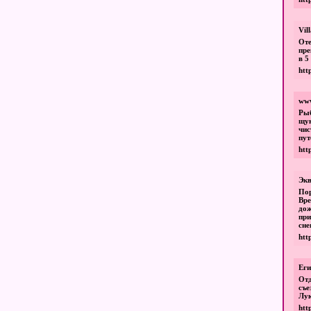
Vil
От
пре
в 5
htt
www
Рыб
щук
чис
пут
htt
Эк
Пор
Вре
дож
при
сне
htt
Еги
Отд
съ
Лу
htt