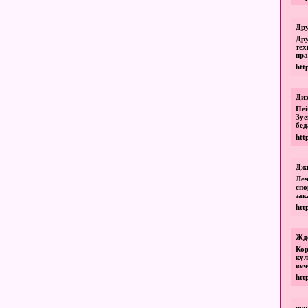
Дру
Дру
тех
пра
htt
Диз
Пей
Зуе
бед
htt
Джи
Ле
спо
зак
htt
Ждё
Кор
кул
веч
htt
цен