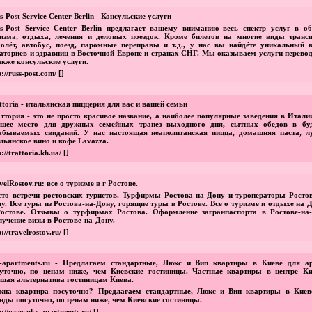
s-Post Service Center Berlin - Консульские услуги
s-Post Service Center Berlin предлагает вашему вниманию весь спектр услуг в об
изма, отдыха, лечения и деловых поездок. Кроме билетов на многие виды трансп
олёт, автобус, поезд, паромные переправы и т.д., у нас вы найдёте уникальный 
аториев и здравниц в Восточной Европе и странах СНГ. Мы оказываем услуги перевод
акже консульские услуги.
p://russ-post.com/
[]
ttoria - итальянская пиццерия для вас и вашей семьи
ттория - это не просто красивое название, а наиболее популярные заведения в Итали
чшее место для дружных семейных трапез выходного дня, сытных обедов в бу
абываемых свиданий. У нас настоящая неаполитанская пицца, домашняя паста, л
льянское вино и кофе Lavazza.
p://trattoria.kh.ua/
[]
velRostov.ru: все о туризме в г Ростове.
то встречи ростовских туристов. Турфирмы Ростова-на-Дону и туроператоры Ростов
у. Все туры из Ростова-на-Дону, горящие туры в Ростове. Все о туризме и отдыхе на 
остове. Отзывы о турфирмах Ростова. Оформление загранпаспорта в Ростове-на-
учение визы в Ростове-на-Дону.
p://travelrostov.ru/
[]
r-apartments.ru - Предлагаем стандартные, Люкс и Вип квартиры в Киеве для а
уточно, по ценам ниже, чем Киевские гостиницы. Частные квартиры в центре Ки
шая альтернатива гостиницам Киева.
жна квартира посуточно? Предлагаем стандартные, Люкс и Вип квартиры в Киев
нды посуточно, по ценам ниже, чем Киевские гостиницы.
p://www.ukr-apartments.ru/
[]