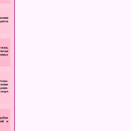
жении
дится
кумжи,
ически
овных
годы.
вление
ание.
смерч
добно
кий и