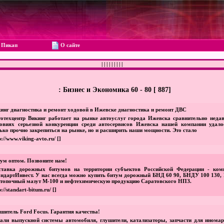
Пикап
О сайте
|
|
|
|
|
|
|
|
|
: Бизнес и Экономика 60 - 80 [ 887]
инг диагностика и ремонт ходовой в Ижевске диагностика и ремонт ДВС
отехцентр Викинг работает на рынке автоуслуг города Ижевска сравнительно недав
овиях серьезной конкуренции среди автосервисов Ижевска нашей компании удало
ько прочно закрепиться на рынке, но и расширить наши мощности. Это стало
p://www.viking-avto.ru/
[]
ум оптом. Позвоните нам!
ставка дорожных битумов на территории субъектов Российской Федерации - ком
ндартИнвест. У нас всегда можно купить битум дорожный БНД 60 90, БНДУ 100 130, 
 топочный мазут М-100 и нефтехимическую продукцию Саратовского НПЗ.
p://standart-bitum.ru/
[]
шитель Ford Focus. Гарантия качества!
али выпускной системы автомобиля, глушители, катализаторы, запчасти для иномар