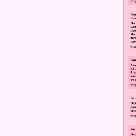
htt
Го
Ста
На 
ка
про
Инт
точ
иде
htt
Ант
Хот
по 
4 к
эле
от 
htt
Гот
ОО
док
сек
htt
Air
Вам