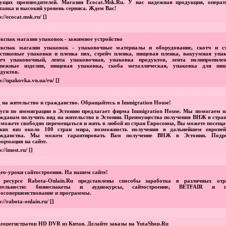
ущих производителей. Магазин Ecocat.Msk.Ru. У нас надежная продукция, операт
тавка и высокий уровень сервиса. Ждем Вас!
p://ecocat.msk.ru/
[]
кспак магазин упаковок - зажимное устройство
експак магазин упаковок - упаковочные материалы и оборудование, скотч и ст
стиковые упаковки и пленка пвх, стрейч пленка, пищевая пленка, вакуумная упак
отч упаковочный, лента упаковочная, упаковка продуктов, лента полипропилен
епежные изделия, пищевая упаковка, скоба металлическая, упаковка для пи
дуктов.
p://upakovka.vn.ua/ru/
[]
 на жительство и гражданство. Обращайтесь в Immigration House!
уги по иммиграции в Эстонию предлагает фирма Immigration House. Мы помогаем 
жданам получить вид на жительство в Эстонии. Преимущества получения ВНЖ в стран
можете свободно перемещаться и жить в любой из стран Евросоюза, Вы можете посеща
яких виз около 100 стран мира, возможность получения в дальнейшем европей
ажданства. Мы можем гарантировать Вам получение ВНЖ в Эстонии. Подр
ормация на сайте.
p://imest.ru/
[]
ео-уроки сайтостроения. На нашем сайте!
 ресурсе Rabota-Onlain.Ru представлены способы заработка в различных отр
ятельности: бизнеспакеты и аудиокурсы, сайтостроение, BETFAIR и п
осовершенствование и программы.
p://rabota-onlain.ru/
[]
еорегистратор HD DVR из Китая. Делайте заказы на YutaShop.Ru