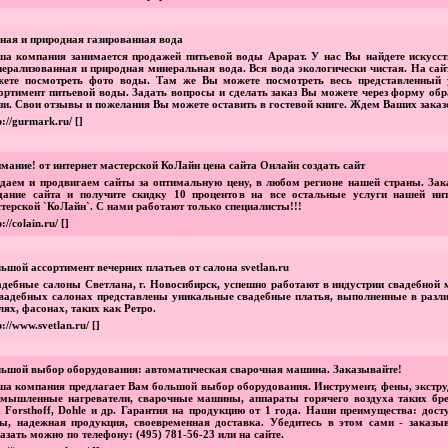
ная и природная газированная вода
а компания занимается продажей питьевой воды Арарат. У нас Вы найдете искусст
ерализованная и природная минеральная вода. Вся вода экологически чистая. На сай
жете посмотреть фото воды. Там же Вы можете посмотреть весь представленный 
ортимент питьевой воды. Задать вопросы и сделать заказ Вы можете через форму обр
зи. Свои отзывы и пожелания Вы можете оставить в гостевой книге. Ждем Ваших заказ
p://gurmark.ru/
[]
мание! от интернет мастерской КоЛайн цена сайта Онлайн создать сайт
даем и продвигаем сайты за оптимальную цену, в любом регионе нашей страны. Зак
дание сайта и получите скидку 10 процентов на все остальные услуги нашей инт
терской `КоЛайн`. С нами работают только специалисты!!!
p://colain.ru/
[]
ьшой ассортимент вечерних платьев от салона svetlan.ru
дебные салоны Светлана, г. Новосибирск, успешно работают в индустрии свадебной 
вадебных салонах представлены уникальные свадебные платья, выполненные в разл
лях, фасонах, таких как Ретро.
p://www.svetlan.ru/
[]
ьшой выбор оборудования: автоматическая сварочная машина. Заказывайте!
а компания предлагает Вам большой выбор оборудования. Инструмент, фены, экстру
мышленные нагреватели, сварочные машины, аппараты горячего воздуха таких бре
 Forsthoff, Dohle и др. Гарантия на продукцию от 1 года. Наши преимущества: дост
ы, надежная продукция, своевременная доставка. Убедитесь в этом сами - заказыв
азать можно по телефону: (495) 781-56-23 или на сайте.