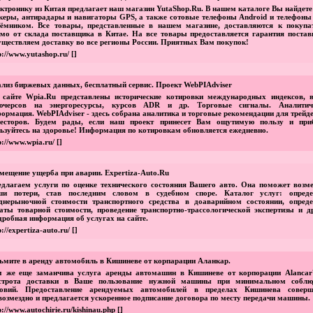
ктронику из Китая предлагает наш магазин YutaShop.Ru. В нашем каталоге Вы найдет
керы, антирадары и навигаторы GPS, а также сотовые телефоны Android и телефоны 
ёмником. Все товары, представленные в нашем магазине, доставляются к покупа
мо от склада поставщика в Китае. На все товары предоставляется гарантия постав
ществляем доставку во все регионы России. Приятных Вам покупок!
p://www.yutashop.ru/
[]
лиз биржевых данных, бесплатный сервис. Проект WebPIAdviser
сайте Wpia.Ru представлены исторические котировки международных индексов, в
ючерсов на энергоресурсы, курсов ADR и др. Торговые сигналы. Аналитич
ормация. WebPIAdviser - здесь собрана аналитика и торговые рекомендации для трейд
весторов. Будем рады, если наш проект принесет Вам ощутимую пользу и при
ьзуйтесь на здоровье! Информация по котировкам обновляется ежедневно.
p://www.wpia.ru/
[]
мещение ущерба при аварии. Expertiza-Auto.Ru
длагаем услуги по оценке технического состояния Вашего авто. Она поможет возме
ши потери, став последним словом в судебном споре. Каталог услуг: опреде
днерыночной стоимости транспортного средства в доаварийном состоянии, опреде
аты товарной стоимости, проведение транспортно-трассологической экспертизы и др
робная информация об услугах на сайте.
p://expertiza-auto.ru/
[]
ьмите в аренду автомобиль в Кишиневе от корпарации Аланкар.
м же еще заманчива услуга аренды автомашин в Кишиневе от корпорации Alancar
строта доставки в Ваше пользование нужной машины при минимальном соблю
ловий. Предоставление арендуемых автомобилей в пределах Кишинева соверш
возмездно и предлагается ускоренное подписание договора по месту передачи машины.
p://www.autochirie.ru/kishinau.php
[]