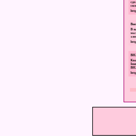
сде
спл
http
Вне
В н
ма
эле
htt
ВНЖ
Кв
Imm
ВНЖ
htt