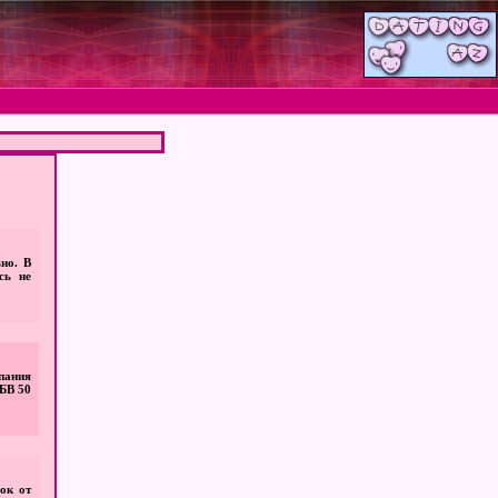
но. В
сь не
пания
БВ 50
ок от