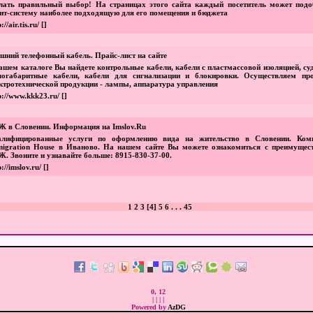
лать правильный выбор! На страницах этого сайта каждый посетитель может подо
ит-систему наиболее подходящую для его помещения и бюджета
://air.tis.ru/
[]
шний телефонный кабель. Прайс-лист на сайте
ашем каталоге Вы найдете контрольные кабели, кабели с пластмассовой изоляцией, с
логабаритные кабели, кабели для сигнализации и блокировки. Осуществляем пр
ктротехнической продукции - лампы, аппаратура управления
p://www.kkk23.ru/
[]
 в Словении. Информация на Imslov.Ru
алифицированные услуги по оформлению вида на жительство в Словении. Ком
igration House в Иваново. На нашем сайте Вы можете ознакомиться с преимущес
. Звоните и узнавайте больше: 8915-830-37-00.
p://imslov.ru/
[]
1
2
3
[
4
]
5
6
. . .
45
0, 12
|
|
|
|
Powered by
AzDG