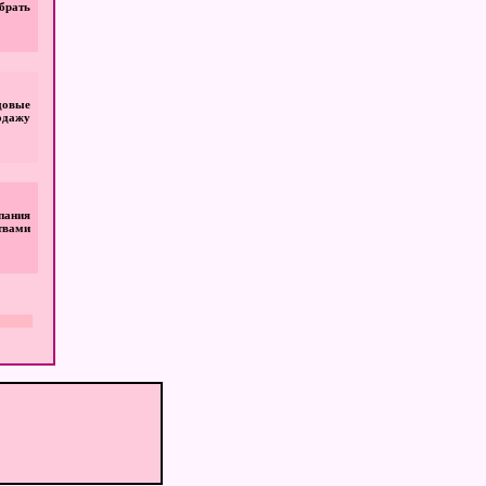
брать
удовые
одажу
пания
твами