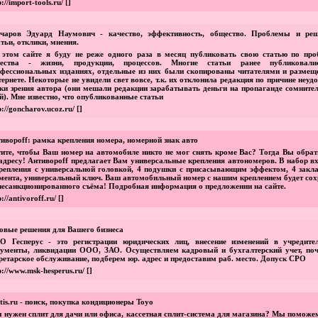
p://import-tools.ru/
[]
нчаров Эдуард Наумович - качество, эффективность, общество. Проблемы и реш
тьи, отклики, мнения.
этом сайте я буду не реже одного раза в месяц публиковать свою статью по про
чества - жизни, продукции, процессов. Многие статьи ранее публиковал
фессиональных изданиях, отдельные из них были скопированы читателями и размещ
ернете. Некоторые не увидели свет вовсе, т.к. их отклонила редакция по причине неуд
ки зрения автора (они мешали редакции зарабатывать деньги на пропаганде сомните
й). Мне известно, что опубликованные статьи
p://goncharov.ucoz.ru/
[]
ивороff: рамка крепления номера, номерной знак авто
ите, чтобы Ваш номер на автомобиле никто не мог снять кроме Вас? Тогда Вы обрат
адресу! Антивороff предлагает Вам универсальные крепления автономеров. В набор в
репления с универсальной головкой, 4 подушки с присасывающим эффектом, 4 закл
мента, универсальный ключ. Ваш автомобильный номер с нашим креплением будет сох
несанкционированного съёма! Подробная информация о предложении на сайте.
p://antivoroff.ru/
[]
овые решения для Вашего бизнеса
О Гесперус - это регистрации юридических лиц, внесение изменений в учредите
ументы, ликвидации ООО, ЗАО. Осуществляем кадровый и бухгалтерский учет, поч
ретарское обслуживание, подберем юр. адрес и предоставим раб. место. Допуск СРО
p://www.msk-hesperus.ru/
[]
.tis.ru - поиск, покупка кондиционеры Toyo
 нужен сплит для дачи или офиса, кассетная сплит-система для магазина? Мы поможе