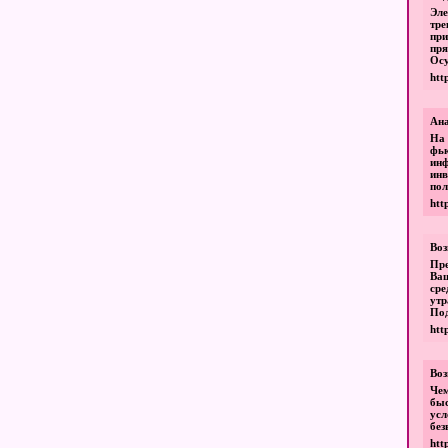
Эле
тре
при
пря
Осу
htt
Ана
На 
фь
инф
ин
пол
htt
Воз
Пре
Ва
сре
утр
Под
htt
Воз
Че
бы
ус
без
htt