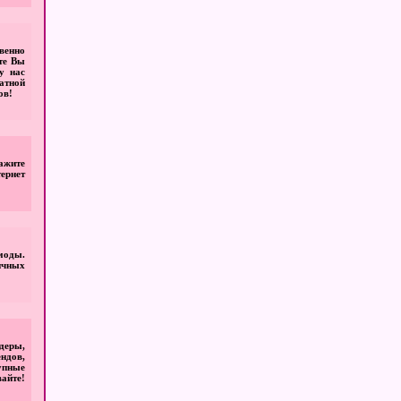
венно
те Вы
у нас
атной
ов!
ажите
ернет
моды.
ичных
деры,
ндов,
упные
айте!