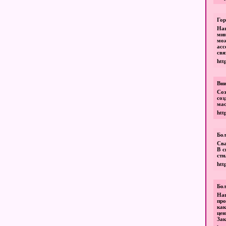
Гор
Наш
мин
мо
асс
свя
htt
Вни
Соз
соз
мас
htt
Бол
Сва
В с
сти
htt
Бол
Наш
про
как
цен
Зак