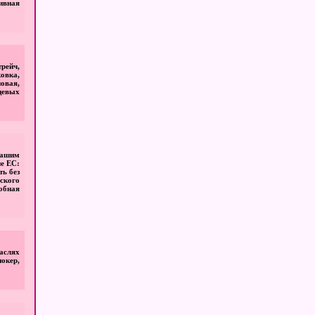
ивная
рейч,
овка,
овая,
щевых
нашим
е ЕС:
ть без
ского
обная
аслях
окер,