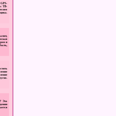
е GPS-
с ТВ-
телям
щика.
алют,
еская
еров и
быль,
стить
ление
ление
угие.
? Это
дении
ается