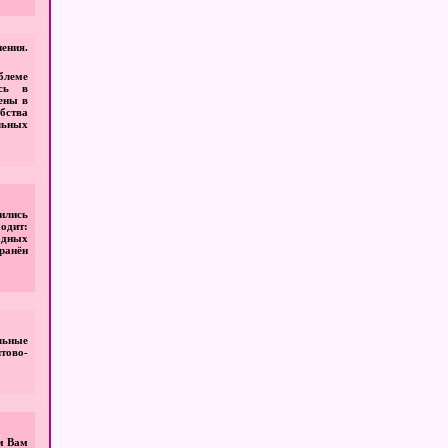
ения.
блеме
ись в
ены в
обства
льных
ились
ходит:
адных
ранён
льные
тово-
м Вам