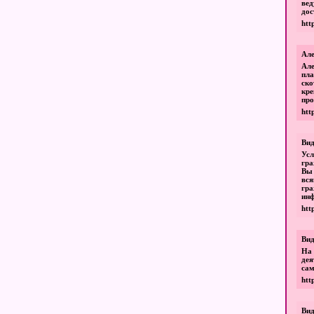
вед
дос
htt
Але
Ал
пла
ск
кр
про
htt
Вид
Усл
гра
Вы 
вс
гр
инф
htt
Вид
На
де
сам
htt
Вид