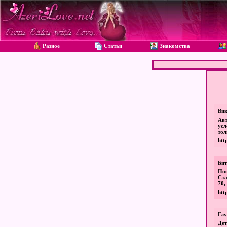
Разное
Статьи
Знакомства
Вик
Авт
усл
тол
htt
Бит
По
Ста
70,
htt
Глу
Дет