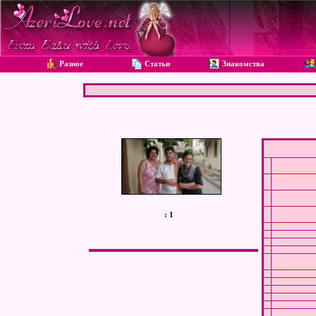
Разное
Статьи
Знакомства
:
1