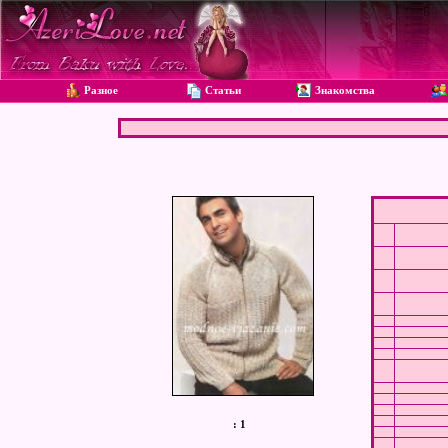
Разное
Статьи
Знакомства
:
1