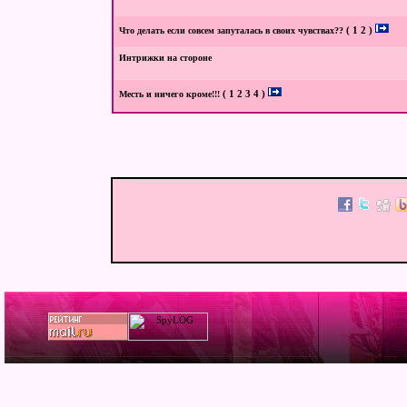
(
1
2
)
Что делать если совсем запуталась в своих чувствах??
Интрижки на стороне
(
1
2
3
4
)
Месть и ничего кроме!!!