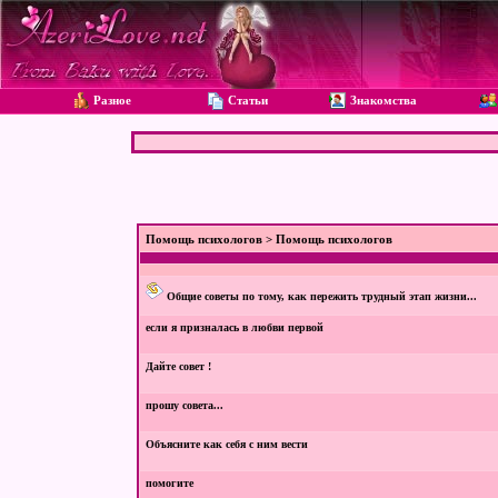
Разное
Статьи
Знакомства
Помощь психологов
> Помощь психологов
Общие советы по тому, как пережить трудный этап жизни...
если я призналась в любви первой
Дайте совет !
прошу совета...
Объясните как себя с ним вести
помогите