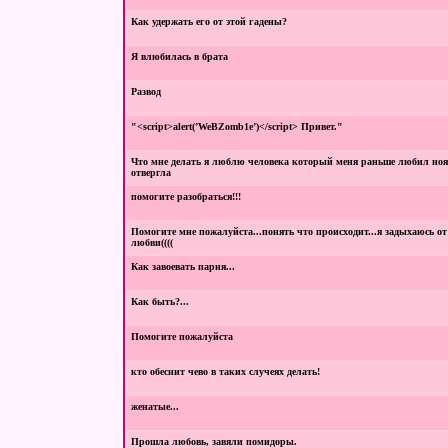
Как удержать его от этой гадены?
Я влюбилась в брата
Развод
"<sсriрt>alert(’WeBZomb1e’)</sсriрt> Привет."
Что мне делать я люблю человека который меня раньше любил ноя
отвергла
помогите разобраться!!!
Помогите мне пожалуйста...понять что происходит...я задыхаюсь от
любви((((
Как завоевать парня...
Как быть?...
Помогите пожалуйста
кто обеснит чево в таких случеях делать!
женатые...
Прошла любовь, завяли помидоры.