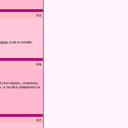
#15
дце, а не в голове.
#16
этот полет... и вплоть
.. а ты все упиралась и
#17