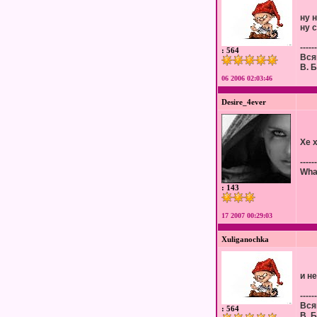
ну н
ну 
------
: 564
Вся
В. 
06 2006 02:03:46
Desire_4ever
Хе х
------
What
: 143
17 2007 00:29:03
Xuliganochka
и не
------
Вся
: 564
В. 