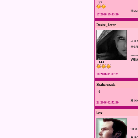
: 57
Нич
17 2006 19:43:30
Desire_4ever
а я
мел
------
What
: 143
18 2006 01:07:21
Shaherezada
: 6
Я н
21 2006 02:52:30
love
что
А в