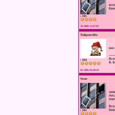
все
Кам
: 345
30 2006 11:07:07
Xuliganochka
как 
------
Вся
: 564
В. 
04 2006 02:48:56
Stone
зав
пос
повт
Все
Кам
: 345