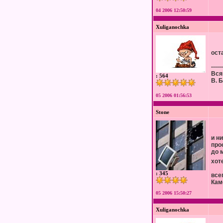
04 2006 12:50:59
Xuliganochka
оста
------
Вся
: 564
В. 
05 2006 01:56:53
Stone
и ни
про
до 
хот
: 345
все
Кам
05 2006 15:50:27
Xuliganochka