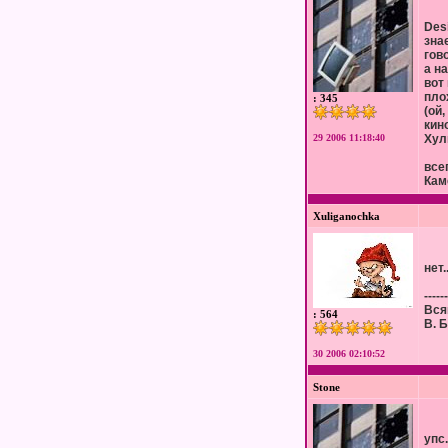
Des
зна
гово
а на
вот
пло
: 345
(ой
кин
29 2006 11:18:40
Хул
все
Кам
Xuliganochka
нет.
------
Вся
: 564
В. 
30 2006 02:10:52
Stone
упс