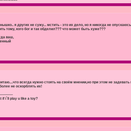
нышко.. я других не сужу... мстить - это их дело, но я никогда не опускаюсь
ить тому, кого бог и так обделил??? что может быть хуже???
гда ваш,
енный
читаю....что всегда нужно стоять на своём мнении,но при этом не задевать м
более не оскорблять их!
-----------
 if i`ll play u like a toy?