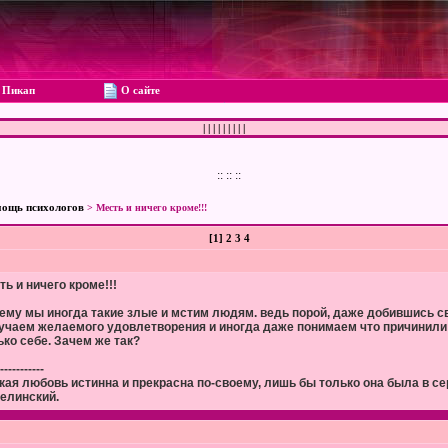
Пикап
О сайте
|
|
|
|
|
|
|
|
|
::
::
::
ощь психологов
> Месть и ничего кроме!!!
[
1
]
2
3
4
ть и ничего кроме!!!
ему мы иногда такие злые и мстим людям. ведь порой, даже добившись с
учаем желаемого удовлетворения и иногда даже понимаем что причинили
ько себе. Зачем же так?
-----------
кая любовь истинна и прекрасна по-своему, лишь бы только она была в сер
Белинский.