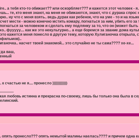
ire.. а тебя кто-то обижает?? или оскорбляет??? и кажется этот человек - я
ешь... те, кто меня знают, на меня не обижаются, знают, что с дурака спрос 
рю.. ну что с меня взять.. ведь дурак как ребенок, что на уме - то и на языке.
счет мести - можно конечно мстить комару, погнаться за ним, убить его за то
 погнаться за человеком и сделать ему подлянку за то, что он (может быть
хо.. фууууу.... как же это некультурно... а еще боремся за звание дома кул
, это кажется меня понесло в другую тему, которую Хулиганочка открыла,
офильмов)..
иганочка.. насчет твоей знакомой... это случайно не ты сама???? хе-хе...
гда ваш,
енный
.. к счастью не я.... пронесло ))))))))))))
-----------
кая любовь истинна и прекрасна по-своему, лишь бы только она была в сер
Белинский.
.. опять пронесло??? опять немытой малины наелась???? и причем одна 