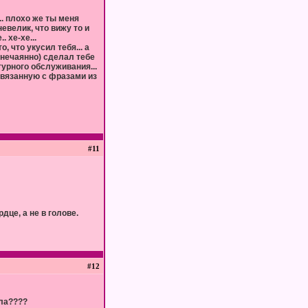
... плохо же ты меня
невелик, что вижу то и
. хе-хе...
, что укусил тебя... а
 нечаянно) сделал тебе
ьтурного обслуживания...
 связанную с фразами из
#11
дце, а не в голове.
#12
ела????