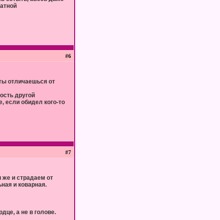
ватной
#6
ь ты отличаешься от
лость другой
е, если обидел кого-то
#7
и же и страдаем от
ьная и коварная.
дце, а не в голове.