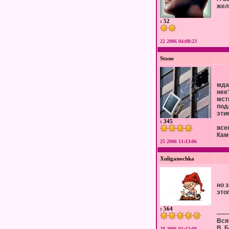
жел
: 52
22 2006 04:08:23
Stone
мда
нее
мст
под
эти
: 345
все
Кам
25 2006 11:13:06
Xuliganochka
но 
это
: 564
------
Вся
В. 
28 2006 01:42:08