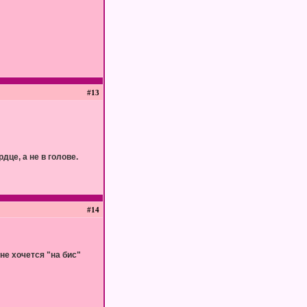
#13
дце, а не в голове.
#14
не хочется "на бис"