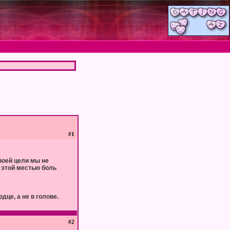
#1
воей цели мы не
 этой местью боль
дце, а не в голове.
#2