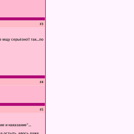
#3
 мщу серьёзно!! так...по
#4
#5
е и наказание"...
ла остыть, авось даже