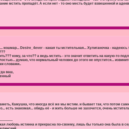
ание мстить пропадёт. А если нет - то оно месть будет взвешенной и адек
... кошмар... Desire_4ever - какая ты мстительная... Хулиганочка - надеюс
???
ить??? кому, за что?? а ведь мстить - это значит ответить на какую-то под
лостью... думаю, что нормальный человек до этого не опустится... извинит
ми словами..
гда ваш,
енный
заметь, Камушка, что иногда всё же мы мстим. и бывает так, что потом сам
го... есть знакомая... обидь её - и жить больше не захочется, очень мстител
-----------
кая любовь истинна и прекрасна по-своему, лишь бы только она была в сер
Белинский.