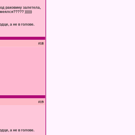
 под раковину залетела,
еялся????? ))))))
дце, а не в голове.
#18
#19
дце, а не в голове.