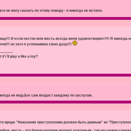
его не могу сказать по этому поводу - я никогда не мстила.
 мщу!!! И если честно моя месть всегда меня удовлетворяет!!!! Я никогда не
очи!!! но зато я успокаиваю свою душу!!!
-----------
 if i`ll play u like a toy?
икогда не мщу,Бог сам воздаст каждому по заслугам.
-то вроде "Наказание преступлению должно быть равным" из "Преступлени
ообще, месть - это блюдо которое подают холодным - так что нужно снача