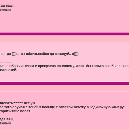
гда ваш,
енный
всегда )))) а ты облизывайся да завидуй.. ))))))
-----------
кая любовь истинна и прекрасна по-своему, лишь бы только она была в сер
Белинский.
идовать????? нет уж...
ле того случая с тобой я вообще с опаской захожу в "одиночную камеру"... 
орить твйо полет...
гда ваш,
енный