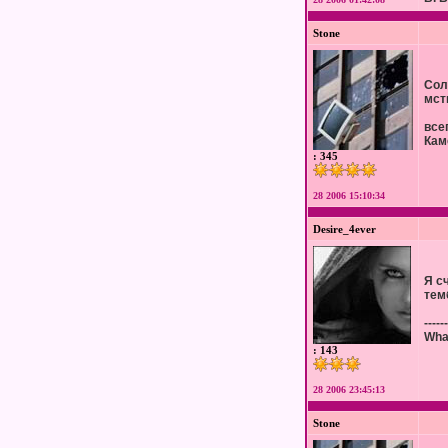
Stone
Сол
мст
все
Кам
: 345
28 2006 15:10:34
Desire_4ever
Я с
тем
------
What
: 143
28 2006 23:45:13
Stone