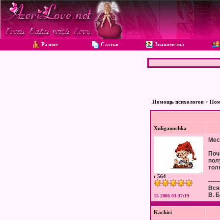
Разное
Статьи
Знакомства
Помощь психологов
Пом
>
Xuliganochka
Мес
Поч
пол
тол
: 564
------
Вся
В. 
15 2006 03:37:19
Kachiri