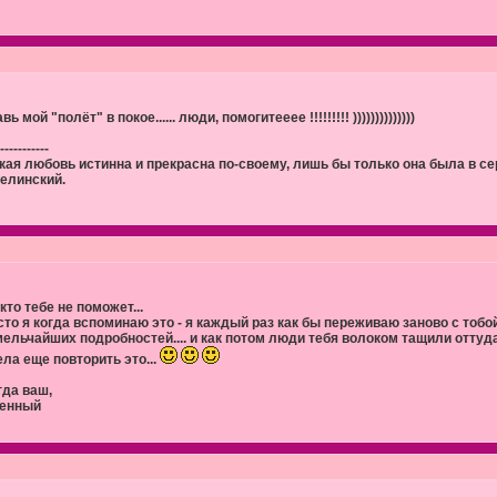
вь мой "полёт" в покое...... люди, помогитееее !!!!!!!!! ))))))))))))))
-----------
кая любовь истинна и прекрасна по-своему, лишь бы только она была в сер
Белинский.
кто тебе не поможет...
сто я когда вспоминаю это - я каждый раз как бы переживаю заново с тобой 
мельчайших подробностей.... и как потом люди тебя волоком тащили оттуда
ела еще повторить это...
гда ваш,
енный