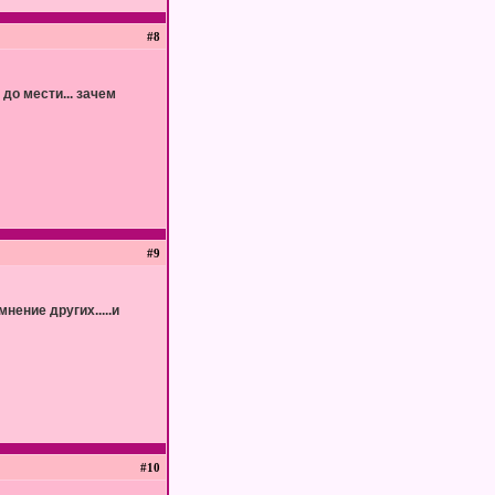
#8
 до мести... зачем
#9
нение других.....и
#10