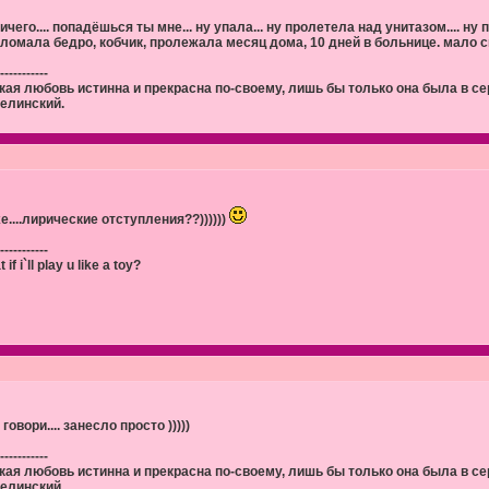
ичего.... попадёшься ты мне... ну упала... ну пролетела над унитазом.... ну
сломала бедро, кобчик, пролежала месяц дома, 10 дней в больнице. мало см
-----------
кая любовь истинна и прекрасна по-своему, лишь бы только она была в сер
Белинский.
е....лирические отступления??))))))
-----------
 if i`ll play u like a toy?
 говори.... занесло просто )))))
-----------
кая любовь истинна и прекрасна по-своему, лишь бы только она была в сер
Белинский.