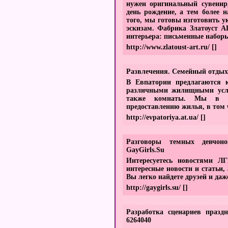
нужен оригинальный сувенир
день рождение, а тем более 
того, мы готовы изготовить 
эскизам. Фабрика Златоуст А
интерьера: письменные наборы
http://www.zlatoust-art.ru/
[]
Развлечения. Семейный отдых
В Евпатории предлагаются 
различными жилищными усло
также комнаты. Мы в с
предоставлению жилья, в том 
http://evpatoriya.at.ua/
[]
Разговоры темных девчон
GayGirls.Su
Интересуетесь новостями ЛГ
интересные новости и статьи, 
Вы легко найдете друзей и даж
http://gaygirls.su/
[]
Разработка сценариев празд
6264040