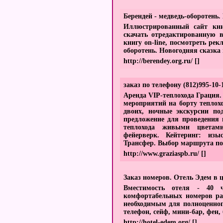
Берендей - медведь-оборотень.
Иллюстрированный сайт кни
скачать отредактированную в
книгу on-line, посмотреть рек
оборотень. Новогодняя сказка 
http://berendey.org.ru/
[]
заказ по телефону (812)995-10
Аренда VIP-теплохода Грация.
мероприятий на борту теплох
двоих, ночные экскурсии по
предложение для проведения 
теплохода живыми цветам
фейерверк. Кейтеринг: изы
Трансфер. Выбор маршрута п
http://www.graziaspb.ru/
[]
Заказ номеров. Отель Эдем в 
Вместимость отеля - 40 
комфортабельных номеров ра
необходимым для полноценног
телефон, сейф, мини-бар, фен,
http://hotel-edem.org/
[]