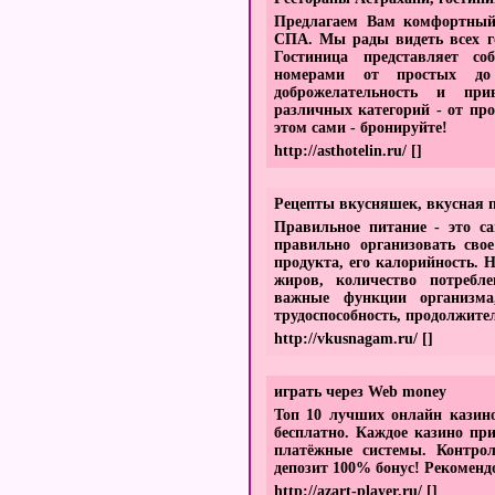
Предлагаем Вам комфортный
СПА. Мы рады видеть всех го
Гостиница представляет со
номерами от простых до
доброжелательность и при
различных категорий - от про
этом сами - бронируйте!
http://asthotelin.ru/
[]
Рецепты вкусняшек, вкусная 
Правильное питание - это са
правильно организовать свое
продукта, его калорийность. 
жиров, количество потребл
важные функции организма,
трудоспособность, продолжите
http://vkusnagam.ru/
[]
играть через Web money
Топ 10 лучших онлайн казино
бесплатно. Каждое казино пр
платёжные системы. Контрол
депозит 100% бонус! Рекомен
http://azart-player.ru/
[]