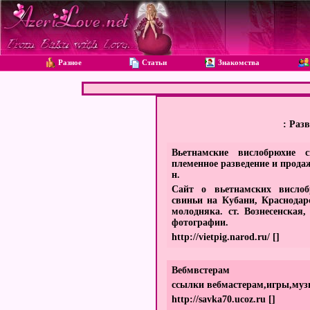
Разное
Статьи
Знакомства
: Разв
Вьетнамские вислобрюхие 
племенное разведение и продаж
н.
Сайт о вьетнамских вислоб
свиньи на Кубани, Краснодар
молодняка. ст. Вознесенская
фотографии.
http://vietpig.narod.ru/
[]
Вебмвстерам
ссылки вебмастерам,игры,муз
http://savka70.ucoz.ru
[]