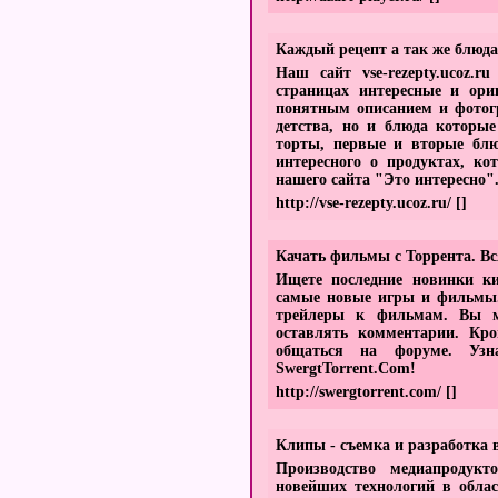
Каждый рецепт а так же блюда
Наш сайт vse-rezepty.ucoz.
страницах интересные и ори
понятным описанием и фотогр
детства, но и блюда которые
торты, первые и вторые блю
интересного о продуктах, ко
нашего сайта "Это интересно"
http://vse-rezepty.ucoz.ru/
[]
Качать фильмы с Торрента. Вс
Ищете последние новинки ки
самые новые игры и фильмы.
трейлеры к фильмам. Вы м
оставлять комментарии. Кро
общаться на форуме. Узн
SwergtTorrent.Com!
http://swergtorrent.com/
[]
Клипы - съемка и разработка 
Производство медиапродукт
новейших технологий в облас