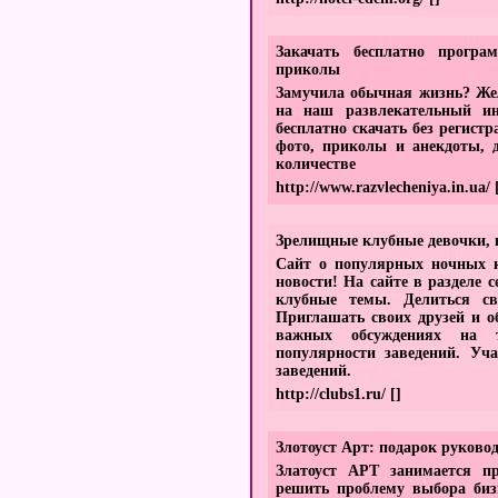
Закачать бесплатно програ
приколы
Замучила обычная жизнь? Жел
на наш развлекательный ин
бесплатно скачать без регист
фото, приколы и анекдоты, 
количестве
http://www.razvlecheniya.in.ua/
Зрелищные клубные девочки, 
Сайт о популярных ночных к
новости! На сайте в разделе 
клубные темы. Делиться св
Приглашать своих друзей и о
важных обсуждениях на т
популярности заведений. Уч
заведений.
http://clubs1.ru/
[]
Злотоуст Арт: подарок руково
Златоуст АРТ занимается п
решить проблему выбора биз