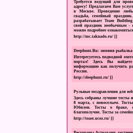
Требуется ведущий для пров
адресу! Предлагаем Вам услу
в Москве. Проведение любы
свадьба, семейный праздник
разрабатывает Team Buildin
свой праздник необычным - 
можно подробнее ознакомиться
http://mc.taknado.ru/
[]
Deephunt.Ru: зимняя рыбалка 
Интересуетесь подводной охо
портал! Здесь Вы найдете 
информацию как получить ра
России.
http://deephunt.ru/
[]
Рульные поздравления для юб
Здесь собраны лучшие тосты 
8 марта, с новосельем. Тост
Юбилеи. Тосты о браке, 
благополучие. Тосты за семе
http://toast.ucoz.ru/
[]
Рестораны Астрахани, гостиниц