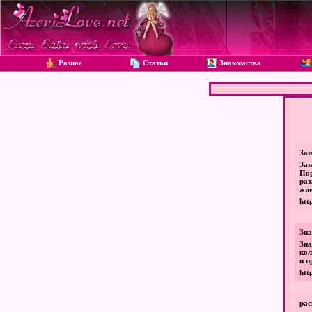
Разное
Статьи
Знакомства
Зан
За
По
раз
жив
htt
Зна
Зн
кол
и п
htt
рас