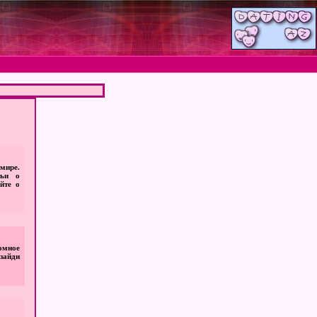
мире.
тьи о
йте о
омное
 зайди