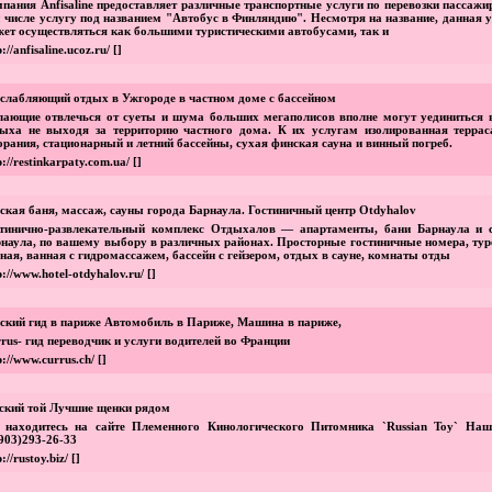
пания Anfisaline предоставляет различные транспортные услуги по перевозки пассажи
 числе услугу под названием "Автобус в Финляндию". Несмотря на название, данная 
ет осуществляться как большими туристическими автобусами, так и
p://anfisaline.ucoz.ru/
[]
слабляющий отдых в Ужгороде в частном доме с бассейном
ающие отвлечься от суеты и шума больших мегаполисов вполне могут уединиться в
ыха не выходя за территорию частного дома. К их услугам изолированная террас
орания, стационарный и летний бассейны, сухая финская сауна и винный погреб.
p://restinkarpaty.com.ua/
[]
ская баня, массаж, сауны города Барнаула. Гостиничный центр Otdyhalov
стинично-развлекательный комплекс Отдыхалов — апартаменты, бани Барнаула и 
наула, по вашему выбору в различных районах. Просторные гостиничные номера, тур
ная, ванная с гидромассажем, бассейн с гейзером, отдых в сауне, комнаты отды
p://www.hotel-otdyhalov.ru/
[]
ский гид в париже Автомобиль в Париже, Машина в париже,
rus- гид переводчик и услуги водителей во Франции
p://www.currus.ch/
[]
ский той Лучшие щенки рядом
 находитесь на сайте Племенного Кинологического Питомника `Russian Toy` Наш
903)293-26-33
p://rustoy.biz/
[]