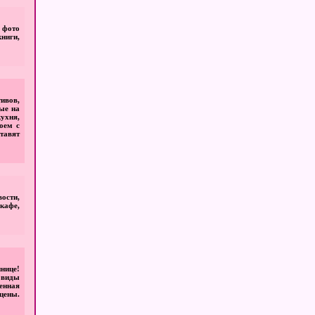
 фото
ниги,
ивов,
ые на
ухня,
оем с
тавят
ости,
кафе,
нице!
 виды
енная
цены.