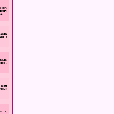
и югу
орту,
о.
наших
азы в
альну
очинок
о сдам
емный
ссаж,