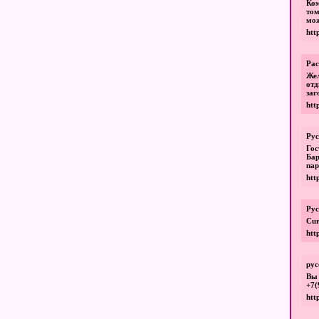
Ком
том
мож
htt
Рас
Жел
отд
заг
htt
Рус
Го
Бар
пар
htt
Рус
Cur
htt
рус
Вы
+7(
htt