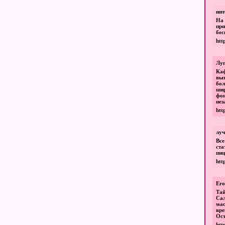
инт
На 
при
бес
htt
Луг
Ка
вып
бол
шир
фо
нез
htt
луч
Все
ста
пиц
htt
Ero
Та
Са
ма
вр
Ост
htt