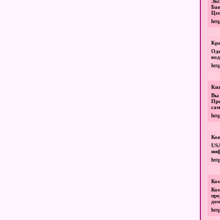
Эк
Бан
Цен
htt
Кра
Одн
вод
htt
Киз
Вы 
Пре
сам
htt
Ко
USA
ин
htt
Ком
Ко
пре
дом
htt