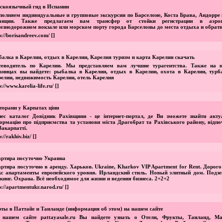
скоязычный гид в Испании
олняем индивидуальные и групповые экскурсии по Барселоне, Коста Брава, Андорре 
анции. Также предлагаем вам трансфер от стойки регистрации в аэроп
езнодорожном вокзале или морском порту города Барселоны до места отдыха и обратн
p://borisandreev.com/
[]
алка в Карелии, отдых в Карелии, Карелия туризм и карта Карелии скачать
теводитель по Карелии. Мы представляем вам лучшие турагентства. Также на 
аницах вы найдете: рыбалка в Карелии, отдых в Карелии, охота в Карелии, турб
елии, недвижимость Карелии, отель Карелия
p://www.karelia-life.ru/
[]
торани у Карпатах цiни
нес каталог Довiдник Рахiвщини - це iнтернет-портал, де Ви зможете знайти акту
ормацiю про пiдприємства та установи мiста Драгобрат та Рахiвського району, вiдп
Закарпаттi.
p://rakhiv.biz/
[]
ртира посуточно Украина
ртира посуточно в аренду. Харьков. Ukraine, Kharkov VIP Apartment for Rent. Дорог
с апартаменты европейского уровня. Ирландский стиль. Новый элитный дом. Подз
кинг. Охрана. Всё необходимое для жизни и ведения бизнеса. 2+2+2
p://apartmentukr.narod.ru/
[]
ты в Паттайе и Таиланде (информация об этом) на нашем сайте
 нашем сайте pattayasale.ru Вы найдете узнать о Отели, Фрукты, Таиланд, Ма