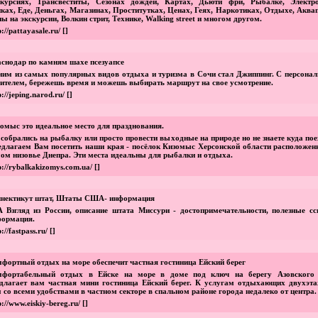
скурсиях, Трансвеститы, Сезонах дождей, Картах, Дьюти фри, Рыбалке, Электро
ках, Еде, Деньгах, Магазинах, Проститутках, Ценах, Геях, Наркотиках, Отдыхе, Аква
ы на экскурсии, Волкин стрит, Технике, Walking street и многом другом.
p://pattayasale.ru/
[]
снодар по камням шахе псезуапсе
им из самых популярных видов отдыха и туризма в Сочи стал Джиппинг. С персона
ителем, бережешь время и можешь выбирать маршрут на свое усмотрение.
p://jeping.narod.ru/
[]
омыс это идеальное место для празднования.
собрались на рыбалку или просто провести выходные на природе но не знаете куда по
длагаем Вам посетить наши края - посёлок Кизомыс Херсонской области расположен
ом низовье Днепра. Эти места идеальны для рыбалки и отдыха.
p://rybalkakizomys.com.ua/
[]
ннектикут штат, Штаты США- информация
 Взгляд из России, описание штата Миссури - достопримечательности, полезные сс
формация.
p://fastpass.ru/
[]
фортный отдых на море обеспечит частная гостиница Ейский берег
мфортабельный отдых в Ейске на море в доме под ключ на берегу Азовского
длагает вам частная мини гостиница Ейский берег. К услугам отдыхающих двухэт
 со всеми удобствами в частном секторе в спальном районе города недалеко от центра.
p://www.eiskiy-bereg.ru/
[]