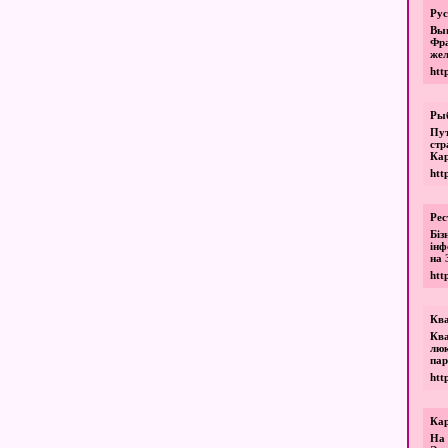
Рус
Вып
Фр
жел
htt
Рыб
Пу
стр
Кар
htt
Рес
Бiз
iнф
на 
htt
Ква
Ква
люк
пар
htt
Кар
На