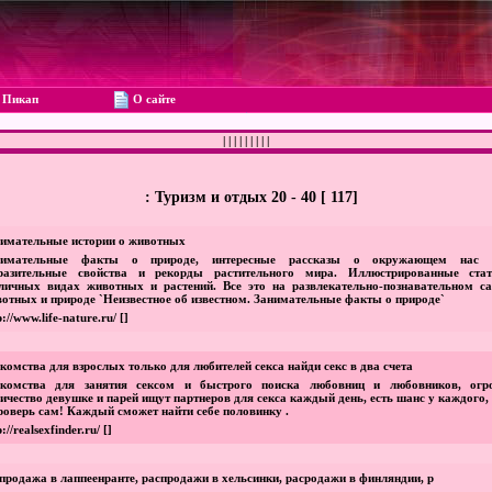
Пикап
О сайте
|
|
|
|
|
|
|
|
|
: Туризм и отдых 20 - 40 [ 117]
имательные истории о животных
нимательные факты о природе, интересные рассказы о окружающем нас 
разительные свойства и рекорды растительного мира. Иллюстрированные ста
личных видах животных и растений. Все это на развлекательно-познавательном са
отных и природе `Неизвестное об известном. Занимательные факты о природе`
p://www.life-nature.ru/
[]
комства для взрослых только для любителей секса найди секс в два счета
акомства для занятия сексом и быстрого поиска любовниц и любовников, огр
ичество девушке и парей ищут партнеров для секса каждый день, есть шанс у каждого,
роверь сам! Каждый сможет найти себе половинку .
p://realsexfinder.ru/
[]
продажа в лаппеенранте, распродажи в хельсинки, расродажи в финляндии, р